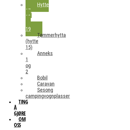
Hytte
17,
18
og
19
Tømmerhytta
(hytte
15)
Anneks
1
og
2
Bobil
Caravan
Sesong
campingvognplasser
TING
Å
GJØRE
OM
OSS