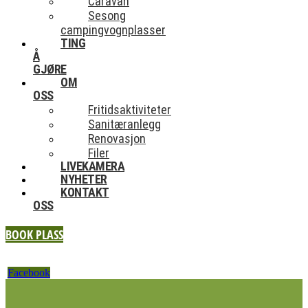
Caravan
Sesong
campingvognplasser
TING
Å
GJØRE
OM
OSS
Fritidsaktiviteter
Sanitæranlegg
Renovasjon
Filer
LIVEKAMERA
NYHETER
KONTAKT
OSS
BOOK PLASS
Facebook