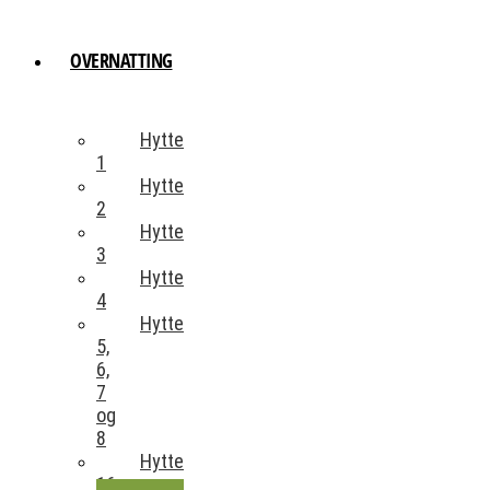
Skip
to
content
OVERNATTING
Hytte
1
Hytte
2
Hytte
3
Hytte
4
Hytte
5,
6,
7
og
8
Hytte
16