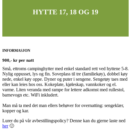
HYTTE 17, 18 OG 19
INFORMASJON
900,- kr per natt
Små, ettroms campinghytter med enkel standard rett ved hyttene 5-8.
Nylig oppusset, lys og fin. Soveplass til tre (familiekøy), dobbel køy
nede, enkel køy oppe. Dyner og puter i sengene. Sengetøy taes med
eller kan leies hos oss. Kokeplate, kjøleskap, vannkoker og el.
varme. Liten veranda med rampe for lettere adkomst med rullestol,
barnevogn etc. WiFi inkludert.
Man må ta med det man ellers behøver for overnatting: sengeklær,
kopper og kar.
Lurer du på vår avbestillingspolicy? Denne kan du gjerne laste ned
her
🙂