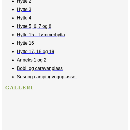
Hytte 2
Hytte 3
Hytte 4
Hytte 5, 6, 7 og 8
Hytte 15 - Tømmerhytta
Hytte 16
Hytte 17, 18 og 19
Anneks 1 og 2
Bobil og caravanplass
Sesong campingvognplasser
GALLERI