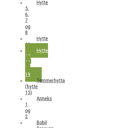
Hytte
5,
6,
7
og
8
Hytte
16
Hytte
17,
18
og
19
Tømmerhytta
(hytte
15)
Anneks
1
og
2
Bobil