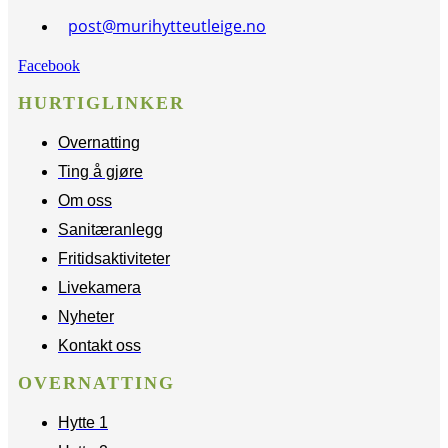
post@murihytteutleige.no
Facebook
HURTIGLINKER
Overnatting
Ting å gjøre
Om oss
Sanitæranlegg
Fritidsaktiviteter
Livekamera
Nyheter
Kontakt oss
OVERNATTING
Hytte 1